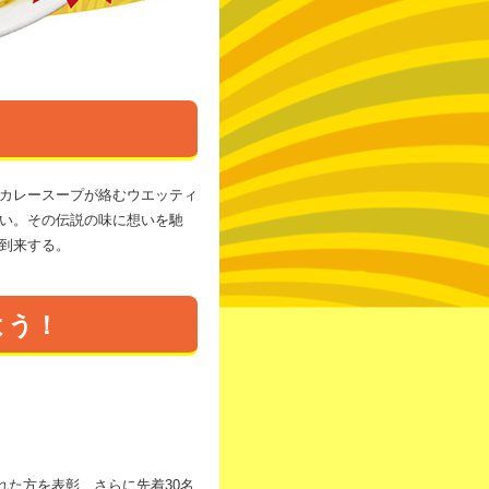
カレースープが絡むウエッティ
い。その伝説の味に想いを馳
到来する。
よう！
れた方を表彰、さらに先着30名