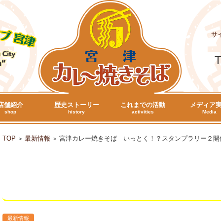
サ
T
店舗紹介
歴史ストーリー
これまでの活動
メディア
shop
history
activities
Media
TOP
最新情報
宮津カレー焼きそば いっとく！？スタンプラリー２開
>
>
宮津カレー焼きそば いっとく！？ス
開催
最新情報