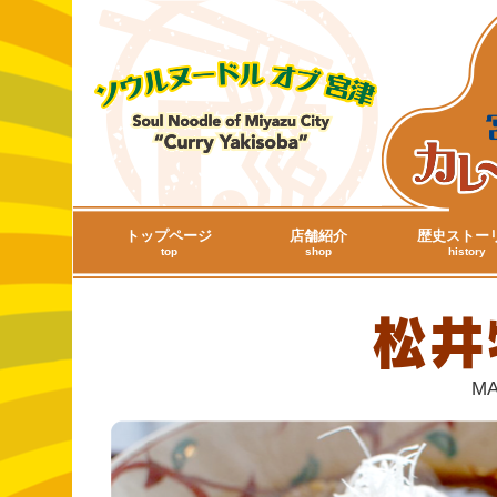
トップページ
店舗紹介
歴史ストー
top
shop
history
松井
MA