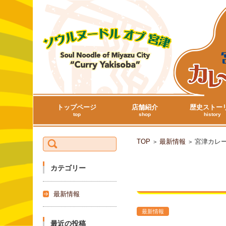
トップページ
店舗紹介
歴史ストー
top
shop
history
検索:
TOP
最新情報
宮津カレ
>
>
カテゴリー
宮津カレー焼
最新情報
最新情報
最近の投稿